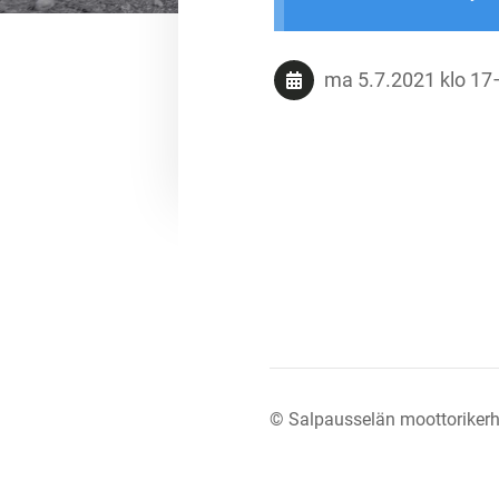
ma 5.7.2021
klo 17
©
Salpausselän moottorikerh