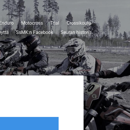
Enduro
Motocross
Trial
Crossikoulu
eyttä
SsMK:n Facebook
Seuran historia