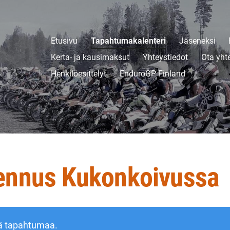
Etusivu
Tapahtumakalenteri
Jäseneksi
Kerta- ja kausimaksut
Yhteystiedot
Ota yht
Henkilöesittelyt
EnduroGP Finland
ennus Kukonkoivussa
ä tapahtumaa.