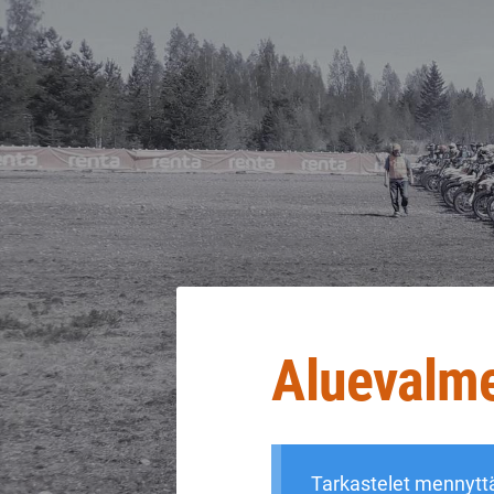
Siirry
sivun
sisältöön
Sivuston etusivulle
Aluevalm
Tarkastelet mennytt