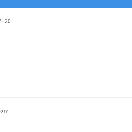
7
–
20
o ry