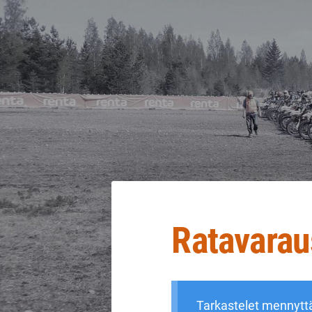
Siirry
sivun
sisältöön
Sivuston etusivulle
Ratavara
Tarkastelet mennytt