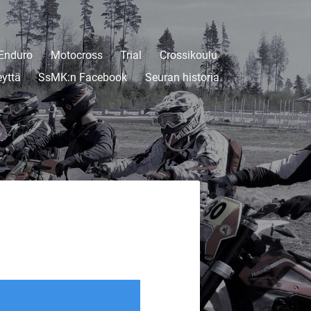
Enduro
Motocross
Trial
Crossikoulu
eyttä
SsMK:n Facebook
Seuran historia