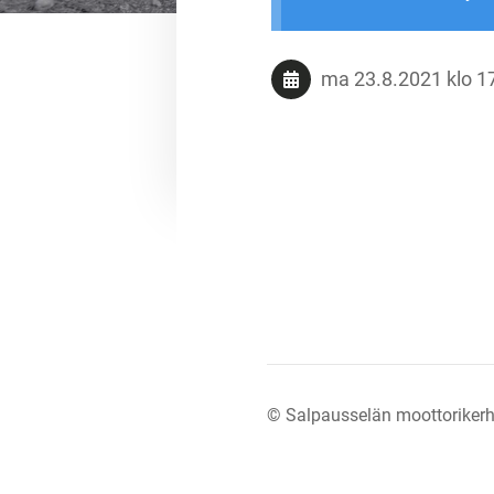
ma 23.8.2021
klo 1
©
Salpausselän moottorikerh