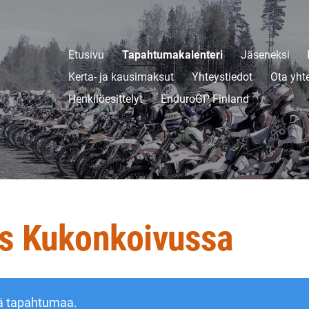
Etusivu
Tapahtumakalenteri
Jäseneksi
Kerta- ja kausimaksut
Yhteystiedot
Ota yht
Henkilöesittelyt
EnduroGP Finland
us Kukonkoivussa
ä tapahtumaa.