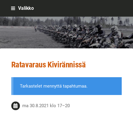
Siirry
Valikko
sivun
sisältöön
Sivuston etusivulle
Ratavaraus Kivirännissä
Tarkastelet mennyttä tapahtumaa.
ma 30.8.2021
klo 17
–
20