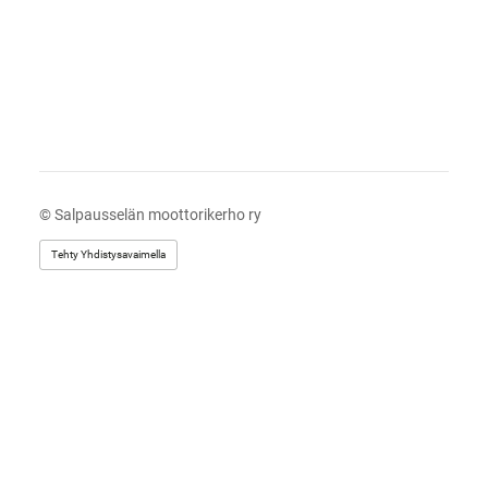
©
Salpausselän moottorikerho ry
Tehty Yhdistysavaimella