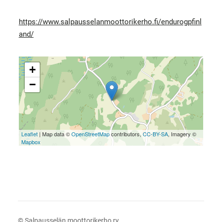
https://www.salpausselanmoottorikerho.fi/endurogpfinl
and/
+
−
Leaflet
| Map data ©
OpenStreetMap
contributors,
CC-BY-SA
, Imagery ©
Mapbox
©
Salpausselän moottorikerho ry