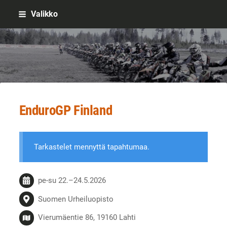
Siirry
Valikko
sivun
sisältöön
Sivuston etusivulle
EnduroGP Finland
Tarkastelet mennyttä tapahtumaa.
pe-su
22.
–
24.5.2026
Suomen Urheiluopisto
Vierumäentie 86, 19160 Lahti