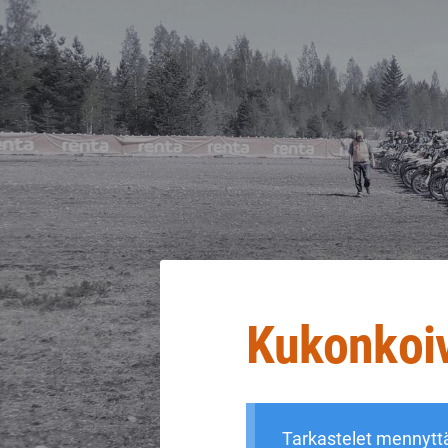
Siirry
sivun
sisältöön
Sivuston etusivulle
Kukonkoiv
Tarkastelet mennytt