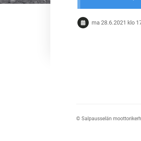
ma 28.6.2021
klo 1
©
Salpausselän moottorikerh