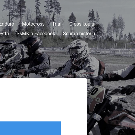
Enduro
Motocross
Trial
Crossikoulu
eyttä
SsMK:n Facebook
Seuran historia