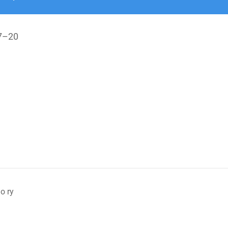
7
–
20
o ry