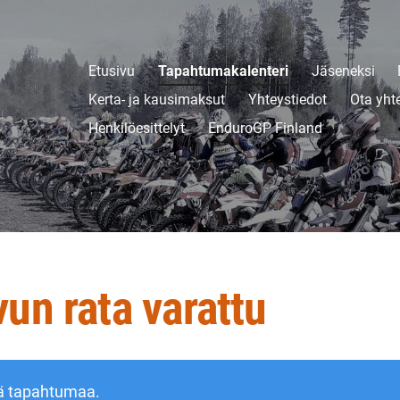
Etusivu
Tapahtumakalenteri
Jäseneksi
Kerta- ja kausimaksut
Yhteystiedot
Ota yht
Henkilöesittelyt
EnduroGP Finland
un rata varattu
ä tapahtumaa.