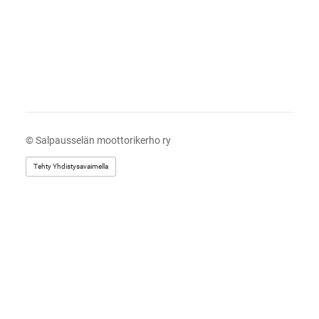
©
Salpausselän moottorikerho ry
Tehty Yhdistysavaimella