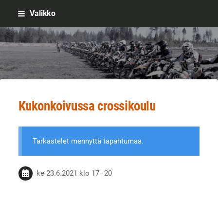
Siirry
Valikko
sivun
sisältöön
Sivuston etusivulle
Kukonkoivussa crossikoulu
Tarkastelet mennyttä tapahtumaa.
ke 23.6.2021
klo 17
–
20