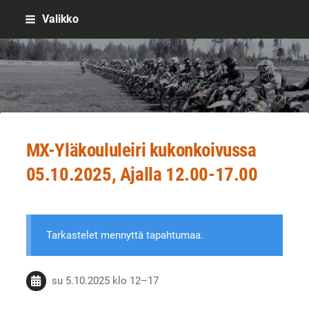
Siirry
Valikko
sivun
sisältöön
Sivuston etusivulle
MX-Yläkoululeiri kukonkoivussa
05.10.2025, Ajalla 12.00-17.00
Tarkastelet mennyttä tapahtumaa.
su 5.10.2025
klo 12
–
17