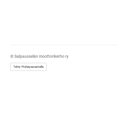
©
Salpausselän moottorikerho ry
Tehty Yhdistysavaimella