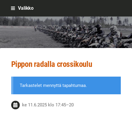
Siirry
Valikko
sivun
sisältöön
Sivuston etusivulle
Pippon radalla crossikoulu
Tarkastelet mennyttä tapahtumaa.
ke 11.6.2025
klo 17:45
–
20