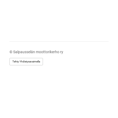
©
Salpausselän moottorikerho ry
Tehty Yhdistysavaimella