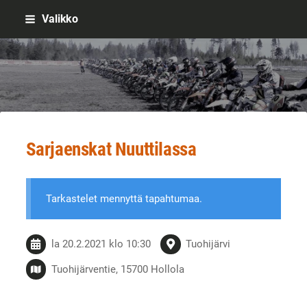
Siirry
Valikko
sivun
sisältöön
Sivuston etusivulle
Sarjaenskat Nuuttilassa
Tarkastelet mennyttä tapahtumaa.
la 20.2.2021
klo 10:30
Tuohijärvi
Tuohijärventie, 15700 Hollola