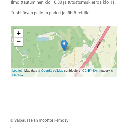
Ilmoittautuminen klo 10.30 ja tutustumiskierros klo 11.
Tuohijärven pellolla parkki ja lähtö reitille.
+
−
Leaflet
| Map data ©
OpenStreetMap
contributors,
CC-BY-SA
, Imagery ©
Mapbox
©
Salpausselän moottorikerho ry