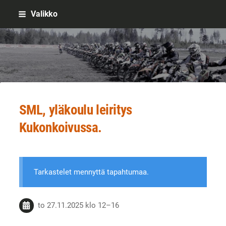
Siirry
Valikko
sivun
sisältöön
Sivuston etusivulle
SML, yläkoulu leiritys
Kukonkoivussa.
Tarkastelet mennyttä tapahtumaa.
to 27.11.2025
klo 12
–
16