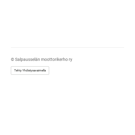
©
Salpausselän moottorikerho ry
Tehty Yhdistysavaimella