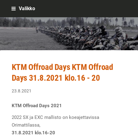
Siirry
Valikko
sivun
sisältöön
Sivuston etusivulle
KTM Offroad Days KTM Offroad
Days 31.8.2021 klo.16 - 20
23.8.2021
KTM Offroad Days 2021
2022 SX ja EXC mallisto on koeajettavissa
Orimattilassa,
31.8.2021 klo.16-20