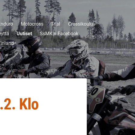
Enduro
Motocross
Trial
Crossikoulu
eyttä
Uutiset
SsMK:n Facebook
inland
.2. Klo