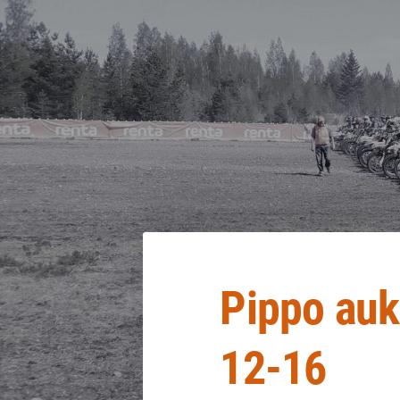
Siirry
sivun
sisältöön
Sivuston etusivulle
Pippo auk
12-16