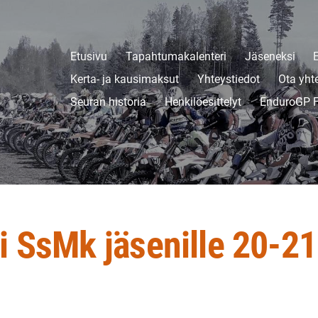
Etusivu
Tapahtumakalenteri
Jäseneksi
Kerta- ja kausimaksut
Yhteystiedot
Ota yht
Seuran historia
Henkilöesittelyt
EnduroGP F
i SsMk jäsenille 20-21