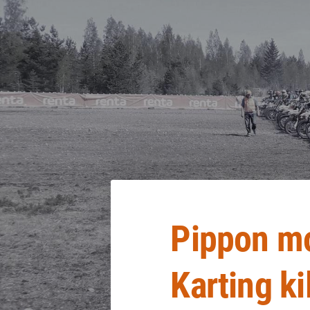
Siirry
sivun
sisältöön
Sivuston etusivulle
Pippon mo
Karting ki