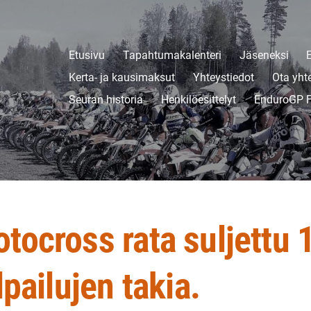
Etusivu
Tapahtumakalenteri
Jäseneksi
Kerta- ja kausimaksut
Yhteystiedot
Ota yht
Seuran historia
Henkilöesittelyt
EnduroGP F
tocross rata suljettu 1
lpailujen takia.