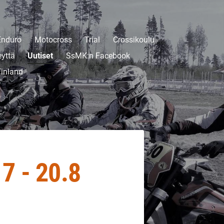
Enduro
Motocross
Trial
Crossikoulu
eyttä
Uutiset
SsMK:n Facebook
inland
7 - 20.8