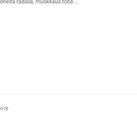
koneita radalla, muokkaus töitä ...
o ry