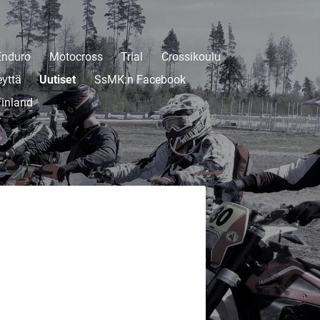
Enduro
Motocross
Trial
Crossikoulu
eyttä
Uutiset
SsMK:n Facebook
inland