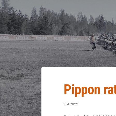
Siirry
sivun
sisältöön
Sivuston etusivulle
Pippon ra
1.9.2022