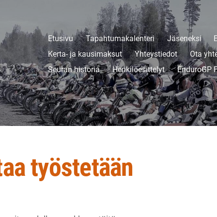
Etusivu
Tapahtumakalenteri
Jäseneksi
Kerta- ja kausimaksut
Yhteystiedot
Ota yht
Seuran historia
Henkilöesittelyt
EnduroGP F
taa työstetään