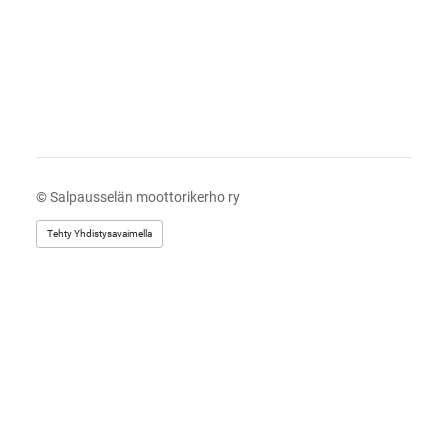
©
Salpausselän moottorikerho ry
Tehty Yhdistysavaimella