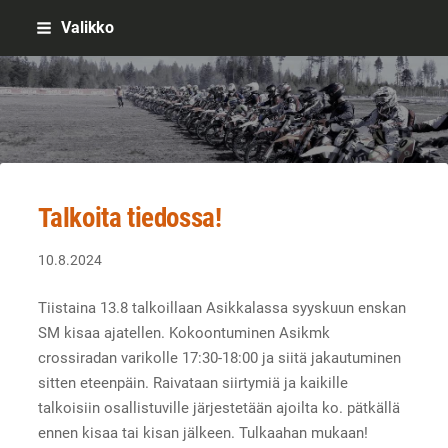
Siirry
Valikko
sivun
sisältöön
Sivuston etusivulle
Talkoita tiedossa!
10.8.2024
Tiistaina 13.8 talkoillaan Asikkalassa syyskuun enskan
SM kisaa ajatellen. Kokoontuminen Asikmk
crossiradan varikolle 17:30-18:00 ja siitä jakautuminen
sitten eteenpäin. Raivataan siirtymiä ja kaikille
talkoisiin osallistuville järjestetään ajoilta ko. pätkällä
ennen kisaa tai kisan jälkeen. Tulkaahan mukaan!