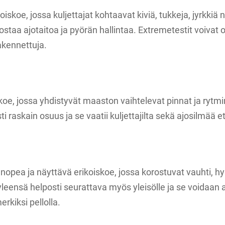
iskoe, jossa kuljettajat kohtaavat kiviä, tukkeja, jyrkkiä 
ostaa ajotaitoa ja pyörän hallintaa. Extremetestit voivat 
rakennettuja.
oe, jossa yhdistyvät maaston vaihtelevat pinnat ja rytm
ti raskain osuus ja se vaatii kuljettajilta sekä ajosilmää e
opea ja näyttävä erikoiskoe, jossa korostuvat vauhti, hy
yleensä helposti seurattava myös yleisölle ja se voidaan 
rkiksi pellolla.