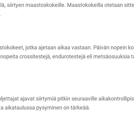
illä, siirtyen maastoskokeille. Maastokokeilla otetaan sitt
.
stokokeet, jotka ajetaan aikaa vastaan. Päivän nopein ko
nopeita crossitestejä, endurotestejä eli metsäosuuksia t
ettajat ajavat siirtymiä pitkin seuraaville aikakontrollipiste
tta aikataulussa pysyminen on tärkeää.