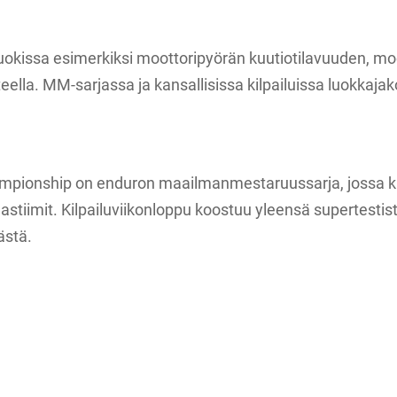
i luokissa esimerkiksi moottoripyörän kuutiotilavuuden, moo
ella. MM-sarjassa ja kansallisissa kilpailuissa luokkajako
pionship on enduron maailmanmestaruussarja, jossa ki
hdastiimit. Kilpailuviikonloppu koostuu yleensä supertesti
ästä.