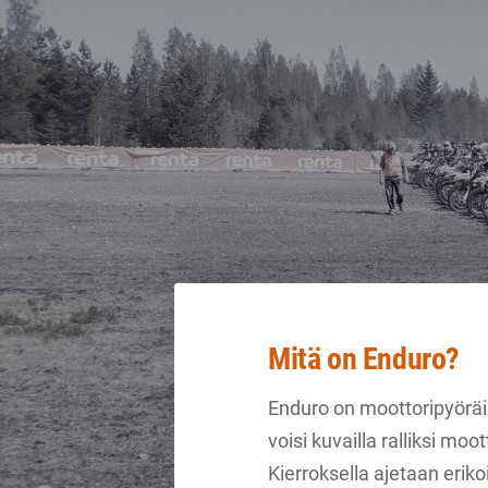
Siirry
sivun
sisältöön
Sivuston etusivulle
Mitä on Enduro?
Enduro on moottoripyöräil
voisi kuvailla ralliksi mo
Kierroksella ajetaan eriko