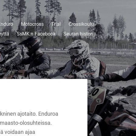
Enduro
Motocross
Trial
Crossikoulu
eyttä
SsMK:n Facebook
Seuran historia
ekninen ajotaito. Enduroa
sa maasto-olosuhteissa.
llä voidaan ajaa