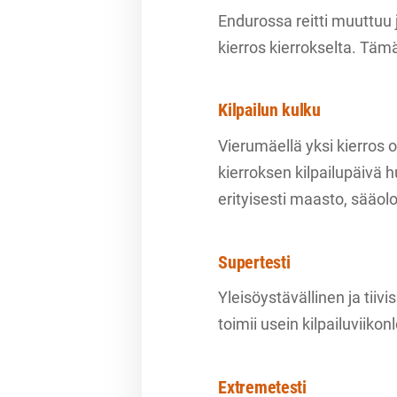
Endurossa reitti muuttuu j
kierros kierrokselta. Tämä 
Kilpailun kulku
Vierumäellä yksi kierros o
kierroksen kilpailupäivä 
erityisesti maasto, sääol
Supertesti
Yleisöystävällinen ja tii
toimii usein kilpailuviik
Extremetesti