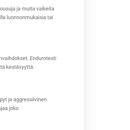
nousuja ja muita vaikeita
olla luonnonmukaisia tai
invaihdokset. Endurotesti
ttä kestävyyttä.
pyt ja aggressiivinen
ajaa joko