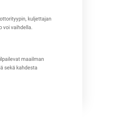
ttorityypin, kuljettajan
 voi vaihdella.
lpailevat maailman
stä sekä kahdesta